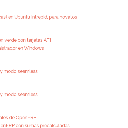
icas) en Ubuntu Intrepid, para novatos
n verde con tarjetas ATI
nistrador en Windows
ha y modo seamless
ha y modo seamless
atales de OpenERP
OpenERP con sumas precalculadas