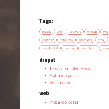
Tags:
drupal
web
hardware
english
bios
windows
virtualbox
seamless
erps
contabilidad
openerp
openobject
desar
drupal
Tema Interactive Media
Probando cosas
Hola mundo! :)
web
Probando cosas