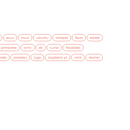
asus
linux
ubuntu
intrepid
flash
adobe
primavera
wmv
ati
curso
fiscalidad
rollo
jornadas
lugo
raspberry pi
mint
docker