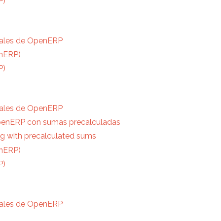
P)
atales de OpenERP
enERP)
P)
atales de OpenERP
OpenERP con sumas precalculadas
g with precalculated sums
enERP)
P)
atales de OpenERP